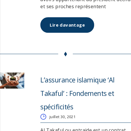
et ses proches représentent
aujourd’hui une préoccupation capitale
et un enjeu économique de premier
Lire davantage
ordre…..
http://www.leaders.com.tn/article/5978-
impact-de-la-confiscation-sur-la-
valeur-de-l-entreprise-et-sa-
competitivite-et-par-consequent-sur-
le-produit-de-sa-cession
L’assurance islamique ‘Al
Takaful’ : Fondements et
spécificités
juillet 30, 2021
Al Takaful ou entraide est un contrat