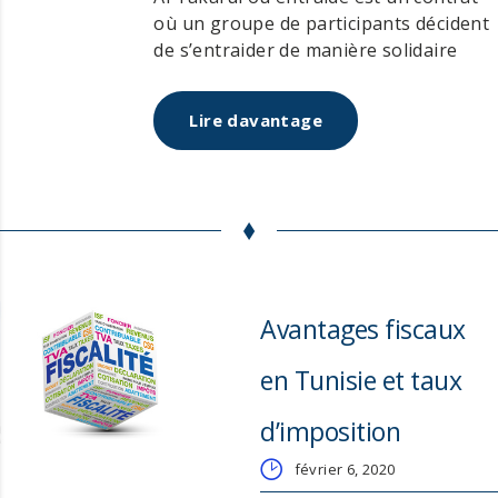
où un groupe de participants décident
de s’entraider de manière solidaire
contre une perte définie….
http://www.leaders.com.tn/article/7809-
Lire davantage
l-assurance-islamique-al-takaful-
fondements-et-specificites
Avantages fiscaux
en Tunisie et taux
d’imposition
février 6, 2020