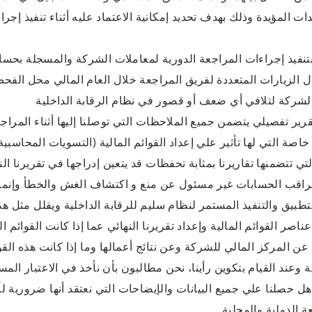
ات المؤيدة وذلك بهدف تحديد إمكانية الاعتماد عليه أثناء تنفيذ إجر
بتنفيذ إجراءات المراجعة الدورية لمعاملات الشركة والمسجلة بحسابا
 الزيارات المتعددة لفريق المراجعة خلال العام المالي محل الفحص
الشركة لتلافي أي ضعف أو قصور في نظام الرقابة الداخلية
قرير تفصيلي يتضمن جميع الملاحظات التي توصلنا إليها أثناء المراج
اصة التي لها تأثير علي إعداد القوائم المالية (التسويات المحاسبي
التي تتضمنها تقاريرنا بمثابة تحفظات قد يتعين إدراجها في تقريرنا ا
راقب الحسابات غير مسئول عن منع و اكتشاف الغش والخطأ وإنما 
تطبيق والتنفيذ المستمر لنظام سليم للرقابة الداخلية ويقلل مثل ه
ناصر القوائم المالية وإعداد تقريرنا النهائي عما إذا كانت القوائ
عن المركز المالي للشركة وعن نتائج أعمالها وما إذا كانت هذه الق
 وعند القيام بتكوين رأينا، نحن مطالبون بأن نأخذ في الاعتبار المسا
 حصلنا علي جميع البيانات والإيضاحات التي نعتقد أنها ضرورية لأ
ة الدولية والمحلية