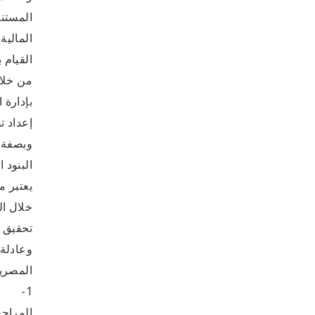
المستند
المالية
القيام 
من خلال
بإدارة 
إعداد ت
وبصفة خ
البنود 
يعتبر م
خلال ال
تحقيق ع
وعادلة 
المصرية
1- هل
المراجع