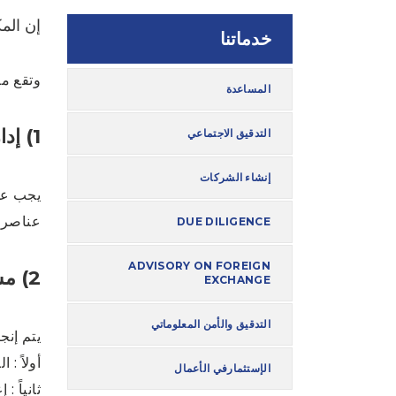
إن الم
خدماتنا
وتقع مس
المساعدة
1) إدارة الشركة
التدقيق الاجتماعي
إنشاء الشركات
يجب على
عناصر ا
DUE DILIGENCE
ADVISORY ON FOREIGN
2) مسئولية مراقب الحسابات ونطاق وأسلوب المراجعة
EXCHANGE
التدقيق والأمن المعلوماتي
يتم إنج
أولاً :
الإستثمارفي الأعمال
ثانياً :