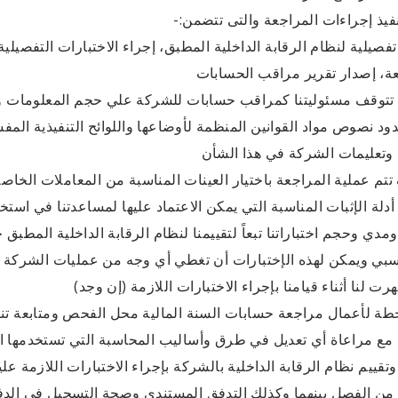
: تنفيذ إجراءات المراجعة والتى تتضمن:-
فصيلية لنظام الرقابة الداخلية المطبق، إجراء الاختبارات التفصيلية
ة، إصدار تقرير مراقب الحسابات
ه تتوقف مسئوليتنا كمراقب حسابات للشركة علي حجم المعلومات وا
د نصوص مواد القوانين المنظمة لأوضاعها واللوائح التنفيذية المفسر
 وتعليمات الشركة في هذا الشأن
م عملية المراجعة باختيار العينات المناسبة من المعاملات الخاصة
أدلة الإثبات المناسبة التي يمكن الاعتماد عليها لمساعدتنا في است
مدي وحجم اختباراتنا تبعاً لتقييمنا لنظام الرقابة الداخلية المطبق 
سبي ويمكن لهذه الإختبارات أن تغطي أي وجه من عمليات الشركة 
رت لنا أثناء قيامنا بإجراء الاختبارات اللازمة (إن وجد)
طة لأعمال مراجعة حسابات السنة المالية محل الفحص ومتابعة تنفي
 مع مراعاة أي تعديل في طرق وأساليب المحاسبة التي تستخدمها 
تقييم نظام الرقابة الداخلية بالشركة بإجراء الاختبارات اللازمة 
 من الفصل بينهما وكذلك التدفق المستندي وصحة التسجيل في الدفا