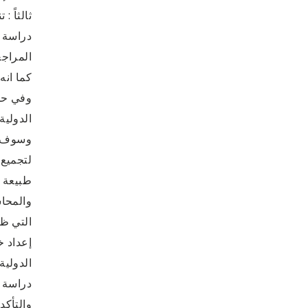
ثالثاً 
دراسة ت
المراجع
كما ان
وفي حدو
الدولية
وسوف تت
لتجميع 
طبيعة و
والمحا
التي ظه
إعداد خ
الدولية
دراسة و
والتأكد