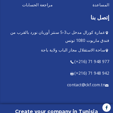
المساعدة
مراجعة الحسابات
إتصل بنا
عمارة كورال مدخل ب3-5 سنتر أوربان نورد بالقرب من
فندق ماريوت 1080 تونس
ساحة الاستقلال مجاز الباب ولاية باجة
(+216) 71 948 977
(+216) 71 948 942
contact@ckf.com.tn
Create your company in Tunisia